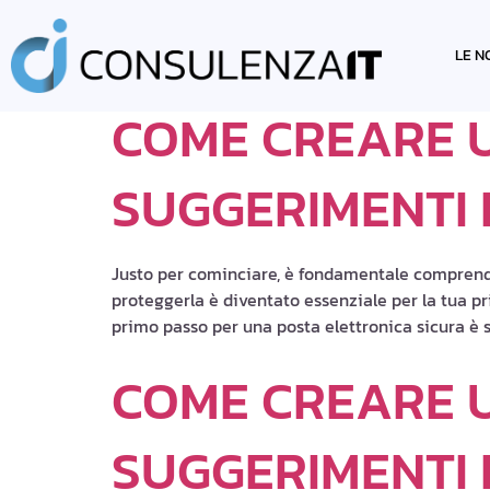
TAG:
SUGGERI
LE N
COME CREARE U
SUGGERIMENTI E
Justo per cominciare, è fondamentale comprende
proteggerla è diventato essenziale per la tua priv
primo passo per una posta elettronica sicura è sc
COME CREARE U
SUGGERIMENTI E