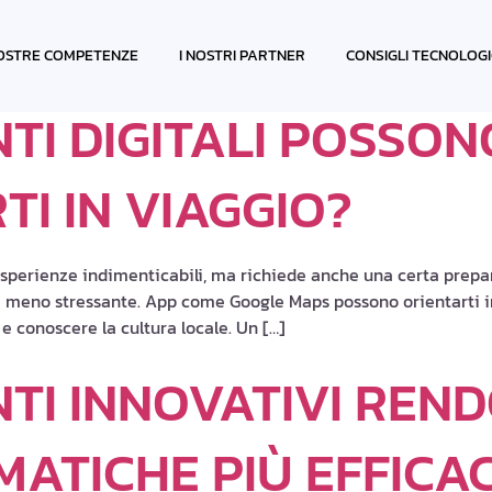
NTI
OSTRE COMPETENZE
I NOSTRI PARTNER
CONSIGLI TECNOLOGI
TI DIGITALI POSSON
I IN VIAGGIO?
sperienze indimenticabili, ma richiede anche una certa prepara
 e meno stressante. App come Google Maps possono orientarti i
e conoscere la cultura locale. Un […]
TI INNOVATIVI REN
MATICHE PIÙ EFFICAC