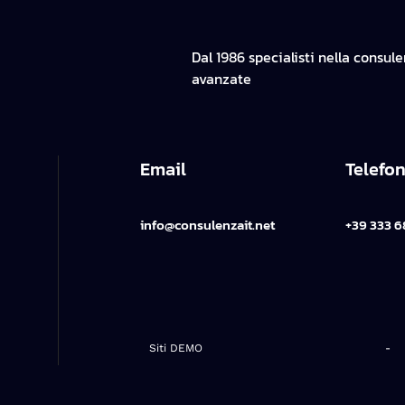
Dal 1986 specialisti nella consul
avanzate
Email
Telefo
info@consulenzait.net
+39 333 6
Siti DEMO
-