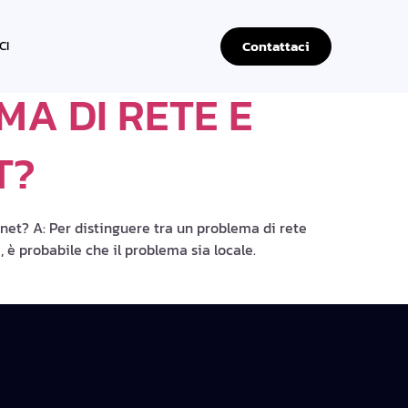
Contattaci
CI
A DI RETE E
T?
rnet? A: Per distinguere tra un problema di rete
, è probabile che il problema sia locale.