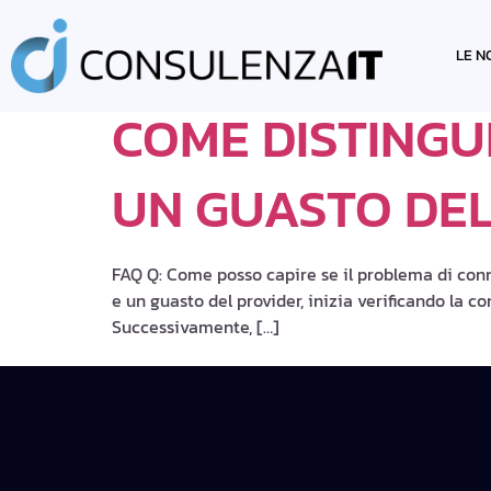
TAG:
GUASTO
LE N
COME DISTINGU
UN GUASTO DEL
FAQ Q: Come posso capire se il problema di conne
e un guasto del provider, inizia verificando la c
Successivamente, […]