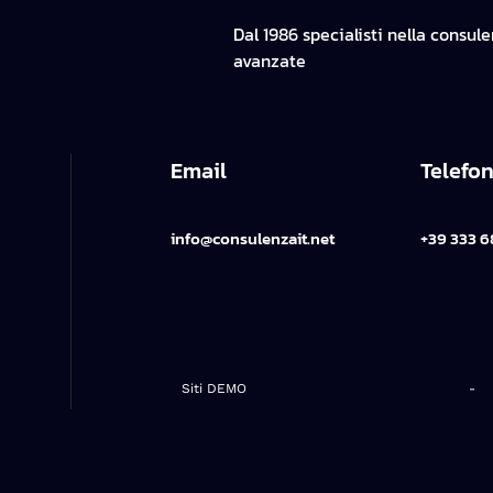
Dal 1986 specialisti nella consul
avanzate
Email
Telefo
info@consulenzait.net
+39 333 6
Siti DEMO
-