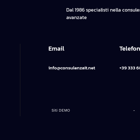
Dal 1986 specialisti nella consul
avanzate
Email
Telefo
info@consulenzait.net
+39 333 6
Siti DEMO
-