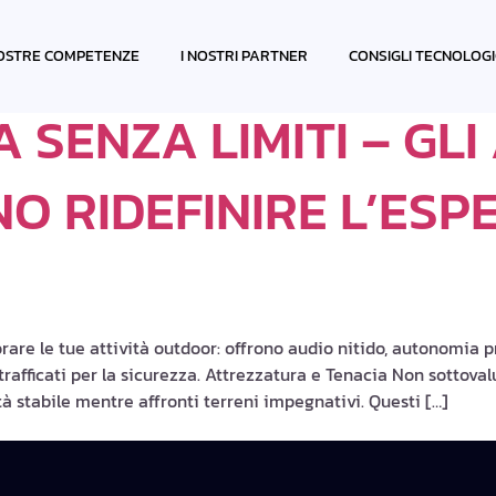
ARI
OSTRE COMPETENZE
I NOSTRI PARTNER
CONSIGLI TECNOLOGI
 SENZA LIMITI – GL
O RIDEFINIRE L’ESP
orare le tue attività outdoor: offrono audio nitido, autonomia p
rafficati per la sicurezza. Attrezzatura e Tenacia Non sottovalu
tà stabile mentre affronti terreni impegnativi. Questi […]