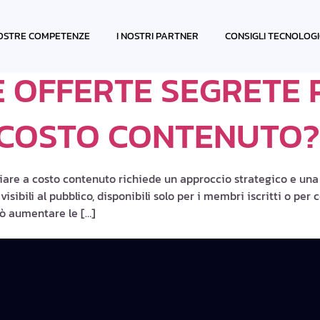
IARE
OSTRE COMPETENZE
I NOSTRI PARTNER
CONSIGLI TECNOLOGI
 OFFERTE SEGRETE 
 COSTO CONTENUTO?
giare a costo contenuto richiede un approccio strategico e una
isibili al pubblico, disponibili solo per i membri iscritti o pe
 può aumentare le […]