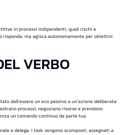
itive in processi indipendenti, quali rischi e
olo risponda, ma agisca autonomamente per obiettivi
DEL VERBO
stato dall’essere un eco passivo a un’azione deliberata:
rchestrano processi, negoziano risorse e prendono
senza un comando continuo da parte tua.
ionale e delega: i task vengono scomposti, assegnati a