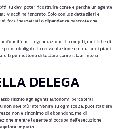
mpiti: tu devi poter ricostruire come e perché un agente
li vincoli ha ignorato. Solo con log dettagliati e
sivi, fork inaspettati o dipendenze nascoste che
i profondità per la generazione di compiti, metriche di
eckpoint obbligatori con valutazione umana per i piani
are ti permettono di testare come il labirinto si
.
ELLA DELEGA
 basso rischio agli agenti autonomi, percepirai
non devi più intervenire su ogni scelta, puoi stabilire
gerezza non è sinonimo di abbandono, ma di
rezione mentre l’agente si occupa dell’esecuzione,
maggiore impatto.