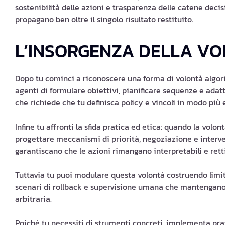
sostenibilità delle azioni e trasparenza delle catene decisi
propagano ben oltre il singolo risultato restituito.
L’INSORGENZA DELLA VO
Dopo tu cominci a riconoscere una forma di volontà algo
agenti di formulare obiettivi, pianificare sequenze e adat
che richiede che tu definisca policy e vincoli in modo più e
Infine tu affronti la sfida pratica ed etica: quando la volon
progettare meccanismi di priorità, negoziazione e interv
garantiscano che le azioni rimangano interpretabili e rettif
Tuttavia tu puoi modulare questa volontà costruendo limiti
scenari di rollback e supervisione umana che mantengano 
arbitraria.
Poiché tu necessiti di strumenti concreti, implementa prat