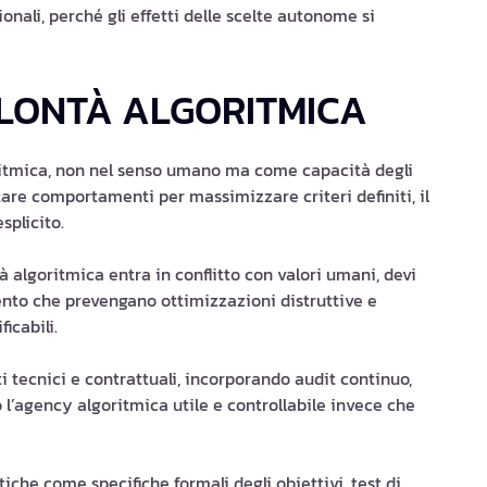
onali, perché gli effetti delle scelte autonome si
LONTÀ ALGORITMICA
ritmica, non nel senso umano ma come capacità degli
tare comportamenti per massimizzare criteri definiti, il
splicito.
tà algoritmica entra in conflitto con valori umani, devi
ento che prevengano ottimizzazioni distruttive e
icabili.
 tecnici e contrattuali, incorporando audit continuo,
l’agency algoritmica utile e controllabile invece che
iche come specifiche formali degli obiettivi, test di