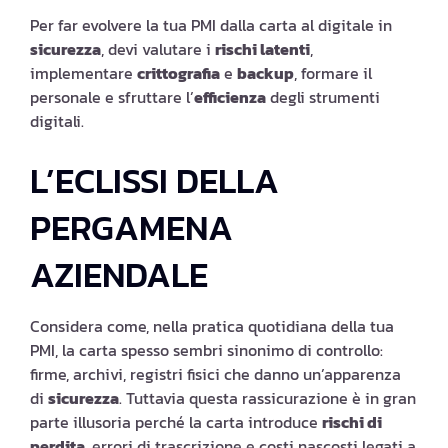
Per far evolvere la tua PMI dalla carta al digitale in
sicurezza
, devi valutare i
rischi latenti
,
implementare
crittografia
e
backup
, formare il
personale e sfruttare l’
efficienza
degli strumenti
digitali.
L’ECLISSI DELLA
PERGAMENA
AZIENDALE
Considera come, nella pratica quotidiana della tua
PMI, la carta spesso sembri sinonimo di controllo:
firme, archivi, registri fisici che danno un’apparenza
di
sicurezza
. Tuttavia questa rassicurazione è in gran
parte illusoria perché la carta introduce
rischi di
perdita
, errori di trascrizione e costi nascosti legati a