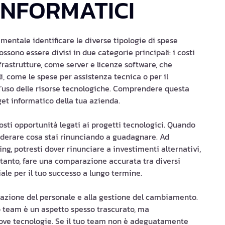
 INFORMATICI
amentale identificare le diverse tipologie di spese
ssono essere divisi in due categorie principali: i costi
 infrastrutture, come server e licenze software, che
li, come le spese per assistenza tecnica o per il
ll’uso delle risorse tecnologiche. Comprendere questa
dget informatico della tua azienda.
sti opportunità legati ai progetti tecnologici. Quando
nsiderare cosa stai rinunciando a guadagnare. Ad
ng, potresti dover rinunciare a investimenti alternativi,
tanto, fare una comparazione accurata tra diversi
iale per il tuo successo a lungo termine.
formazione del personale e alla gestione del cambiamento.
uo team è un aspetto spesso trascurato, ma
nuove tecnologie. Se il tuo team non è adeguatamente