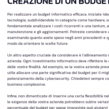
CREAZIONE DI UN BUDGET
Per realizzare un budget informatico efficace, iniziate iden
tecnologie, suddividendole in categorie come hardware, so
fondamentale analizzare i costi ricorrenti e una tantum, 
manutenzione e gli aggiornamenti. Potreste considerare un 
esaminando quanto avete speso negli anni precedenti e qua
modo da orientare le scelte future.
Un altro aspetto cruciale da considerare è l’allineamento d
azienda. Ogni investimento informatico deve riflettere le
delle vostre finalità. Ad esempio, se la vostra azienda pr
utile allocare una parte significativa del budget per il mig
potenziamento della cybersecurity. Chiedetevi sempre come
business complessiva.
Infine, non dimenticate di inserire una certa flessibilità 
le esigenze della vostra azienda potrebbero subire variaz
percentuale del budget per spese impreviste può aiutarvi