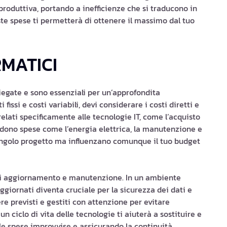
produttiva, portando a inefficienze che si traducono in
este spese ti permetterà di ottenere il massimo dal tuo
RMATICI
iegate e sono essenziali per un’approfondita
fissi e costi variabili, devi considerare i costi diretti e
orrelati specificamente alle tecnologie IT, come l’acquisto
ncludono spese come l’energia elettrica, la manutenzione e
singolo progetto ma influenzano comunque il tuo budget
 di aggiornamento e manutenzione. In un ambiente
giornati diventa cruciale per la sicurezza dei dati e
re previsti e gestiti con attenzione per evitare
 un ciclo di vita delle tecnologie ti aiuterà a sostituire e
le spese improvvise e assicurando la continuità