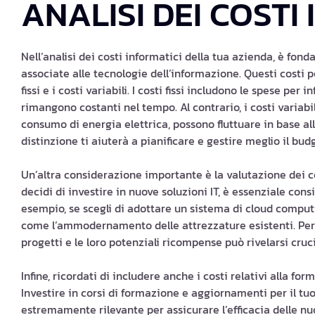
ANALISI DEI COSTI
Nell’analisi dei costi informatici della tua azienda, è fond
associate alle tecnologie dell’informazione. Questi costi po
fissi e i costi variabili. I costi fissi includono le spese per
rimangono costanti nel tempo. Al contrario, i costi variabi
consumo di energia elettrica, possono fluttuare in base a
distinzione ti aiuterà a pianificare e gestire meglio il bu
Un’altra considerazione importante è la valutazione dei co
decidi di investire in nuove soluzioni IT, è essenziale co
esempio, se scegli di adottare un sistema di cloud computi
come l’ammodernamento delle attrezzature esistenti. Per
progetti e le loro potenziali ricompense può rivelarsi cruc
Infine, ricordati di includere anche i costi relativi alla 
Investire in corsi di formazione e aggiornamenti per il t
estremamente rilevante per assicurare l’efficacia delle 