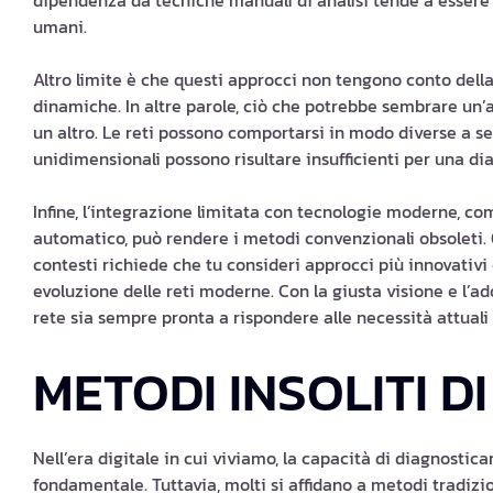
dipendenza da tecniche manuali di analisi tende a essere
umani.
Altro limite è che questi approcci non tengono conto dell
dinamiche. In altre parole, ciò che potrebbe sembrare un
un altro. Le reti possono comportarsi in modo diverse a s
unidimensionali possono risultare insufficienti per una d
Infine, l’integrazione limitata con tecnologie moderne, com
automatico, può rendere i metodi convenzionali obsoleti. Q
contesti richiede che tu consideri approcci più innovativi 
evoluzione delle reti moderne. Con la giusta visione e l’ad
rete sia sempre pronta a rispondere alle necessità attuali 
METODI INSOLITI D
Nell’era digitale in cui viviamo, la capacità di diagnostic
fondamentale. Tuttavia, molti si affidano a metodi tradizion