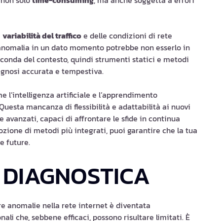
 non solo
time-consuming
, ma anche soggetta a errori
a
variabilità del traffico
e delle condizioni di rete
’anomalia in un dato momento potrebbe non esserlo in
econda del contesto, quindi strumenti statici e metodi
iagnosi accurata e tempestiva.
e l’intelligenza artificiale e l’apprendimento
uesta mancanza di flessibilità e adattabilità ai nuovi
e avanzati, capaci di affrontare le sfide in continua
ozione di metodi più integrati, puoi garantire che la tua
e future.
I DIAGNOSTICA
are anomalie nella rete internet è diventata
ali che, sebbene efficaci, possono risultare limitati. È