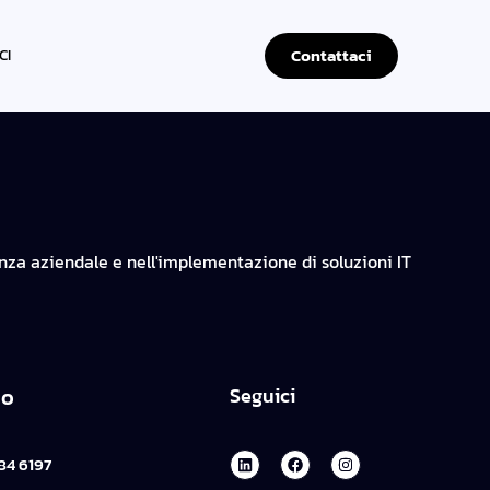
Contattaci
CI
enza aziendale e nell'implementazione di soluzioni IT
no
Seguici
84 6197