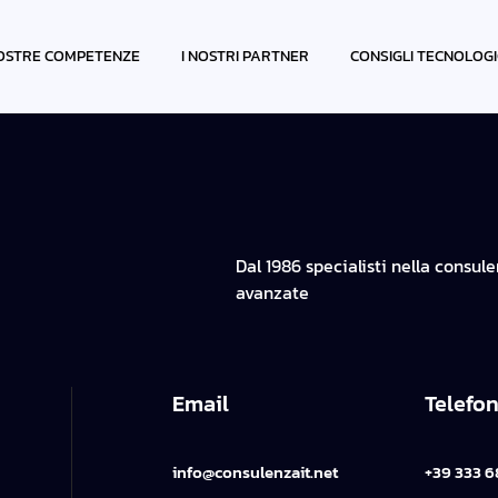
IN MIK
OSTRE COMPETENZE
I NOSTRI PARTNER
CONSIGLI TECNOLOGI
Dal 1986 specialisti nella consul
avanzate
Email
Telefo
info@consulenzait.net
+39 333 6